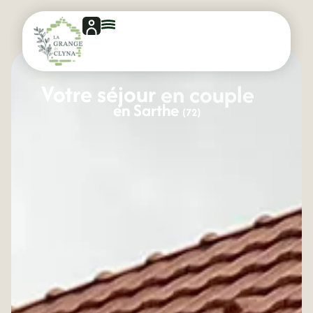
Votre séjour
en couple
en Sarthe
(72)